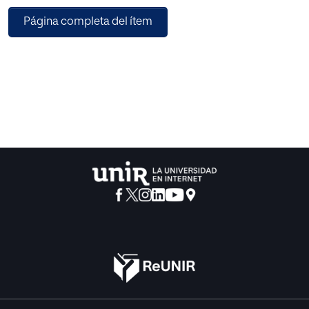
asignatura. Los estudios permitieron demostrar que en la
Página completa del ítem
actualidad es imposible no aprovechar las
ventajas de la tecnología y aplicarlas en los aspectos
pedagógicos, la sociedad cambiante tiene
necesidades diferentes y los centros de enseñanza deben
estar a la vanguardia de las nuevas formas
de enseñanza creando cambios en la metodología de
enseñanza, la interactividad y los entornos
colaborativos. La incorporación de recursos digitales es
posible en los proceos de enseñanza/aprendizaje
universitarios y ayudan al desarrollo de contenido de
cátedras siendo el dinamismo
y la interacción que generan su principal resultado.