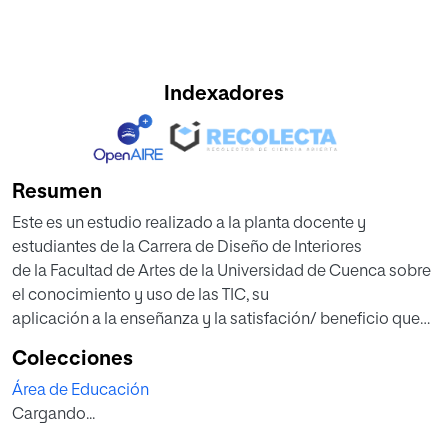
Indexadores
Resumen
Este es un estudio realizado a la planta docente y
estudiantes de la Carrera de Diseño de Interiores
de la Facultad de Artes de la Universidad de Cuenca sobre
el conocimiento y uso de las TIC, su
aplicación a la enseñanza y la satisfación/ beneficio que
les genera; esto se logró con la realización
Colecciones
de estudios cuantitativos, generando y aplicando
Área de Educación
herramientas tales como la encuesta, así como el
Cargando...
desarrollo y aplicación de la herramienta Symbaloo
Lession Plans dentro del plan de estudio de una