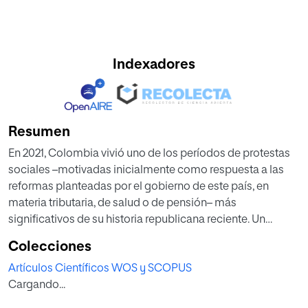
Indexadores
Resumen
En 2021, Colombia vivió uno de los períodos de protestas
sociales –motivadas inicialmente como respuesta a las
reformas planteadas por el gobierno de este país, en
materia tributaria, de salud o de pensión– más
significativos de su historia republicana reciente. Un
escenario de alta conflictividad, en el que las redes
Colecciones
sociales tuvieron un rol protagónico, al dar cuenta de lo
Artículos Científicos WOS y SCOPUS
que acontecía en cada jornada de protestas y como
Cargando...
escenario para reivindicar las demandas sociales. En este
contexto, este trabajo busca comprender cómo la