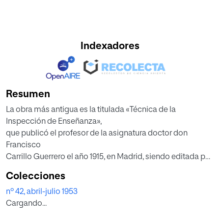
Indexadores
Resumen
La obra más antigua es la titulada «Técnica de la
Inspección de Enseñanza»,
que publicó el profesor de la asignatura doctor don
Francisco
Carrillo Guerrero el año 1915, en Madrid, siendo editada por
la Librería
Colecciones
de los Sucesores de Hernando. Aparece como «Resumen
nº 42, abril-julio 1953
del primer curso
Cargando...
oficial de esta asignatura, explicado al grupo de alumnos
de la Escuela