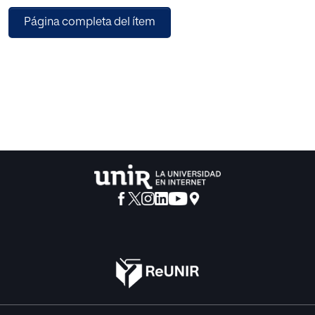
Este paradigma puede surgir a partir de implementar
Página completa del ítem
nuevos enfoques metodológicos en el aula.
Así pues, el objetivo de este trabajo es implementar una
propuesta de intervención basada en la metodología del
aprendizaje basado en problemas (ABP) y la técnica del
puzle de Aronson (TPA) para el aumento de la motivación
y la implicación de los estudiantes.
Tras la realización de seis sesiones con esta metodología,
se lleva a cabo una investigación cuasi-experimental a
partir de entrevistas y cuestionarios para lograr verificar la
efectividad y las posibles líneas de mejora de dicha
implementación.
Los resultados permiten comprobar que el ABP tiene un
efecto importante sobre la motivación del educando ya
que le permite hacerse responsable de su propio
aprendizaje, al mismo tiempo que le brinda la oportunidad
de asimilar unos contenidos próximos a la realidad.