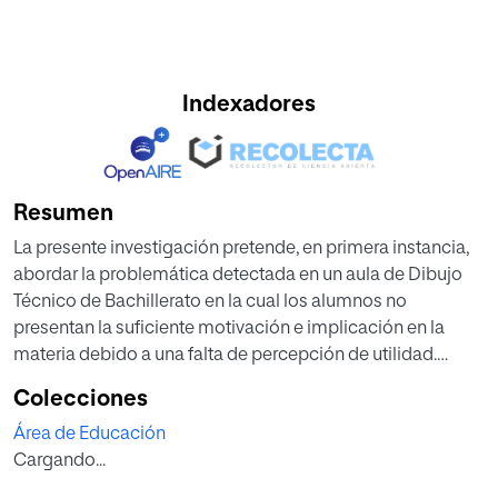
Indexadores
Resumen
La presente investigación pretende, en primera instancia,
abordar la problemática detectada en un aula de Dibujo
Técnico de Bachillerato en la cual los alumnos no
presentan la suficiente motivación e implicación en la
materia debido a una falta de percepción de utilidad.
Partiendo de esta premisa y teniendo en cuenta no solo el
Colecciones
enfoque educativo actual basado en la adquisición de
Área de Educación
competencias básicas, sino también el surgimiento de las
Cargando...
nuevas necesidades formativas de la sociedad del
conocimiento, se requiere un nuevo paradigma educativo.