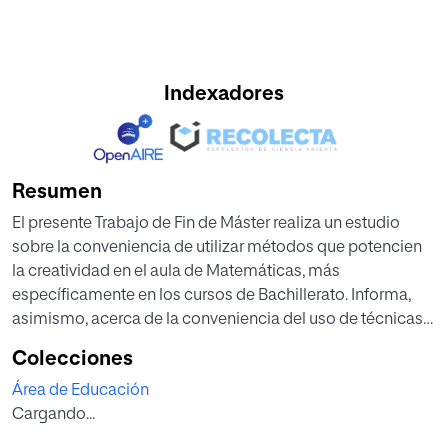
Indexadores
Resumen
El presente Trabajo de Fin de Máster realiza un estudio
sobre la conveniencia de utilizar métodos que potencien
la creatividad en el aula de Matemáticas, más
específicamente en los cursos de Bachillerato. Informa,
asimismo, acerca de la conveniencia del uso de técnicas
creativas en el aula. El objetivo principal del mismo es
Colecciones
obtener conclusiones sobre la imagen y las actitudes que
Área de Educación
profesores y alumnos tienen acerca del concepto de
Cargando...
creatividad y uso de técnicas heurísticas. Los resultados
obtenidos demuestran que la creatividad sigue siendo a