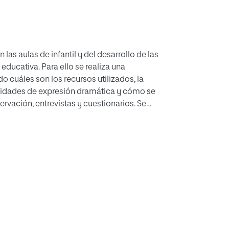
las aulas de infantil y del desarrollo de las
educativa. Para ello se realiza una
do cuáles son los recursos utilizados, la
alidades de expresión dramática y cómo se
vación, entrevistas y cuestionarios. Se
l es desarrollar las capacidades
 recurso pedagógico el juego dramático. Se
abra y el movimiento, concluyendo que es
a en las aulas de infantil sin grandes medios,
l niño, en sus necesidades de comunicación,