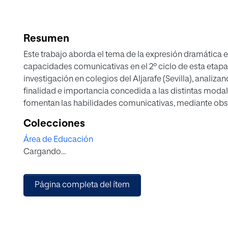
Resumen
Este trabajo aborda el tema de la expresión dramática en 
capacidades comunicativas en el 2º ciclo de esta etapa 
investigación en colegios del Aljarafe (Sevilla), analizan
finalidad e importancia concedida a las distintas mod
fomentan las habilidades comunicativas, mediante obser
concreta, además, una propuesta cuyo objetivo principa
Colecciones
comunicativas en niños de 3 a 6 años, empleando como
Área de Educación
proponen actividades y experiencias basadas en la pal
Cargando...
posible enriquecer el panorama de la expresión dramátic
desarrollando una línea pedagógica más centrada en e
expresión y desarrollo integral.
Página completa del ítem