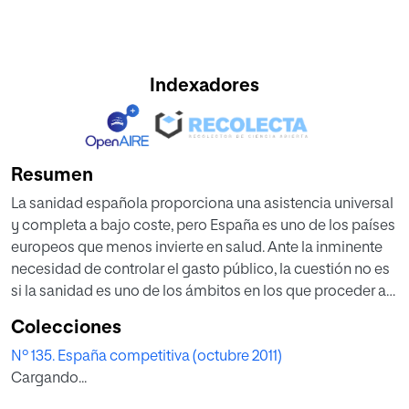
Indexadores
Resumen
La sanidad española proporciona una asistencia universal
y completa a bajo coste, pero España es uno de los países
europeos que menos invierte en salud. Ante la inminente
necesidad de controlar el gasto público, la cuestión no es
si la sanidad es uno de los ámbitos en los que proceder a
recortes, sino qué medidas tomar para hacer más eficiente
Colecciones
la gestión y la provisión de los servicios, de forma que se
Nº 135. España competitiva (octubre 2011)
garantice la calidad y el acceso de todo ciudadano.
Cargando...