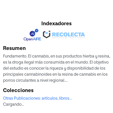
Indexadores
Resumen
Fundamento. El cannabis, en sus productos hierba y resina,
es la droga ilegal más consumida en el mundo. El objetivo
del estudio es conocer la riqueza y disponibilidad de los
principales cannabinoides en la resina de cannabis en los
porros circulantes a nivel regional.
Métodos. Se realizó un estudio descriptivo de porros
Colecciones
enteros
Otras Publicaciones: artículos, libros...
circulantes incautados por las fuerzas de seguridad en
Cargando...
la calle en el periodo 2017 a 2020 en la Comunidad
Autónoma