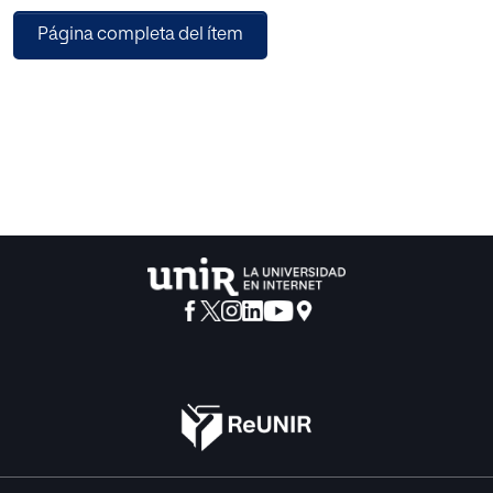
de Castilla y León. Se determinó el peso bruto (porro
Página completa del ítem
completo) y neto (consumible) y mediante cromatografía
de
gases se analizó la disponibilidad (mg) de los
cannabinoides
delta-9-Tetrahidrocannabinol (THC), cannabidiol (CBD)
y cannabinol (CBN) para obtener la riqueza/potencia (%)
de
las muestras y estimar su biodisponibilidad (10% y 25%).
Resultados. Se analizaron 639 porros mezcla de resina de
cannabis con tabaco (34,3% de los porros enteros
incautados).
Los pesos bruto y neto mostraron tendencias ligeramente
descendentes (6,5-8,5%). Las medianas de riqueza
para THC, CBD y CBN fueron 7,58%, 0,62% y 0,60%, y las
de
disponibilidad 57,04 mg, 4,57 mg y 4,46 mg. Tanto la
riqueza