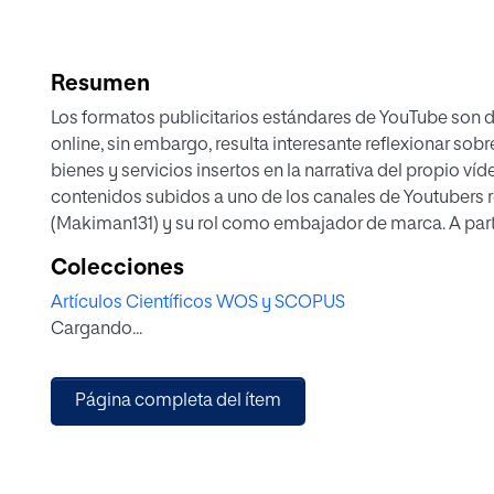
Resumen
Los formatos publicitarios estándares de YouTube son 
online, sin embargo, resulta interesante reflexionar sob
bienes y servicios insertos en la narrativa del propio ví
contenidos subidos a uno de los canales de Youtubers r
(Makiman131) y su rol como embajador de marca. A parti
vídeos publicados durante 2017, se establecieron como 
Colecciones
marcas y/o productos expuestos, el nivel de interacció
Artículos Científicos WOS y SCOPUS
detectado, entre otras cuestiones. Entre los resultados 
Cargando...
sufren ninguna alteración con respecto al formato origin
de marcas lo que denota intencionalidad y consciencia d
comerciales aparecen sin avisar, totalmente integrados 
Página completa del ítem
sobre esa difuminación de las fronteras entre publicidad
adoptadas a través de estas nuevas plataformas y dirigi