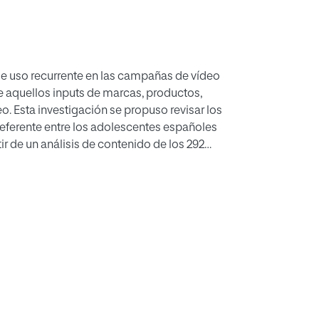
de uso recurrente en las campañas de vídeo
re aquellos inputs de marcas, productos,
deo. Esta investigación se propuso revisar los
eferente entre los adolescentes españoles
r de un análisis de contenido de los 292
objetivos determinar el volumen y tipo de
n del Youtuber con el producto o marca
se advierte que se trata de formatos que no
al. No obstante, no parece casual la aparición
e su influencia publicitaria. Los mensajes
con el entretenimiento. El estudio reflexiona
 y entretenimiento en las estrategias
das a un público joven.