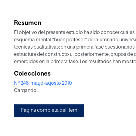
Resumen
El objetivo del presente estudio ha sido conocer cuále
esquema mental “buen profesor” del alumnado universit
técnicas cualitativas; en una primera fase cuestionarios 
estructura del constructo y, posteriormente, grupos de 
emergidos en la primera fase. Los resultados han mostr
en detalles en el que se diferencian con nitidez los as
Colecciones
hacer– de los aspectos más personales –saber ser–. La e
Nº 246, mayo-agosto 2010
dominio de la materia, la capacidad para motivar, el ent
Cargando...
alumnado han sido los elementos que con mayor frecue
resultados relevantes hacen referencia a la mayor produ
que ante la idea de “calidad docente”, y el efecto que 
Página completa del ítem
cantidad de información obtenida en cada dimensión 