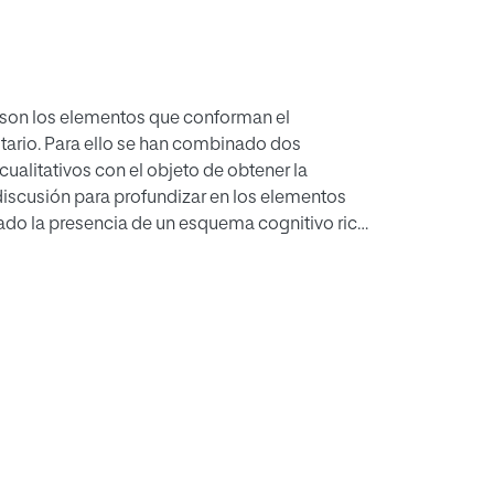
s son los elementos que conforman el
ario. Para ello se han combinado dos
cualitativos con el objeto de obtener la
discusión para profundizar en los elementos
ado la presencia de un esquema cognitivo rico
pectos de competencia formal –saber y saber
xplicación clara y ordenada junto con el
usiasmo, la humildad y el respeto hacia el
ncia aparecen en las declaraciones. Otros
cción verbal ante la idea de “buen profesor”
produce el método de investigación sobre la
docente.