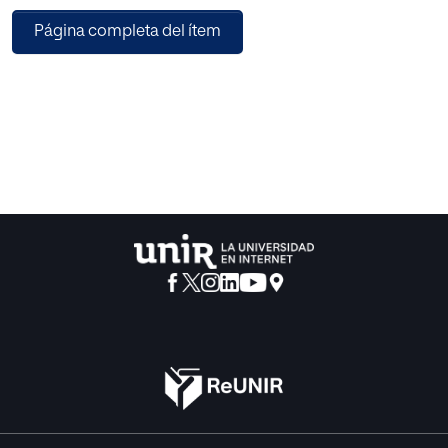
primer ciclo de Educación Infantil, la planificación de la
Página completa del ítem
acogida, la creación de tiempos y espacios para la
interacción familiar, favorecerán la creación de redes de
apoyo, y serán positivos para la integración de los niños.
En este trabajo se analizan las necesidades de las familias
con índice de pobreza constatado en la Escuela de
Educación Infantil de la red pública de Asturias, Dolores
Medio. Definidos los escenarios de riesgo, se concreta un
modelo de intervención que incluye un plan para la
escuela y un proyecto de participación en la vida del aula.