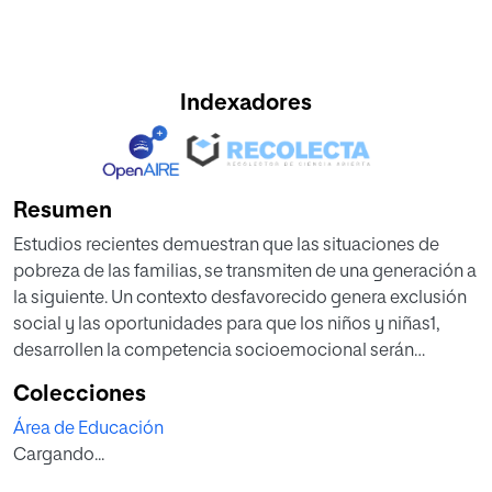
Indexadores
Resumen
Estudios recientes demuestran que las situaciones de
pobreza de las familias, se transmiten de una generación a
la siguiente. Un contexto desfavorecido genera exclusión
social y las oportunidades para que los niños y niñas1,
desarrollen la competencia socioemocional serán
menores.
Colecciones
Escuelas infantiles y familia tienen un mismo objetivo,
Área de Educación
corresponde a los profesionales tomar medidas que
Cargando...
permitan a las familias sentirse incluidas y participes en
las comunidades educativas. El apoyo a las familias en el