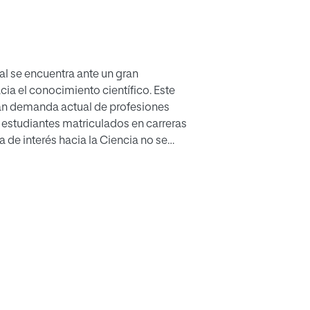
al se encuentra ante un gran
acia el conocimiento científico. Este
an demanda actual de profesiones
 estudiantes matriculados en carreras
a de interés hacia la Ciencia no se
vo en particular sino que se
 de industrialización. Debido a ello,
los indicadores que dan muestra de
 problemática. A su vez, se ha mostrado
ha movilizado en la investigación y
orezcan el aprendizaje competencial
prendizaje. Esto ha servido como
de intervención basada en una
ropone la elaboración de un
ente en la localidad de Castro-Urdiales