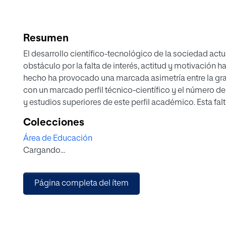
Resumen
El desarrollo científico-tecnológico de la sociedad actu
obstáculo por la falta de interés, actitud y motivación h
hecho ha provocado una marcada asimetría entre la gr
con un marcado perfil técnico-científico y el número de
y estudios superiores de este perfil académico. Esta falt
concibe como un fenómeno aislado a un sistema educati
Colecciones
desarrolla paralelamente en países con una elevada tasa
Área de Educación
a lo largo de este trabajo se han analizado algunos de 
Cargando...
esta situación así como de las posibles causas de esta
como el profesorado y toda la comunidad educativa se 
desarrollo de diferentes metodologías activas que fav
Página completa del ítem
de la ciencia y ayude a favorecer la motivación de su a
fuente de inspiración para el diseño de una propuesta 
metodología basada en proyectos (ABP), en donde se p
itinerario geoturístico utilizando la geodiversidad pres