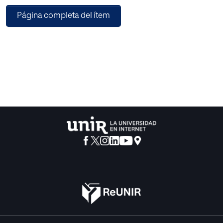
de texto hay que añadir 122 más dedicadas a fotografías,
Página completa del ítem
abundantes notas a cada capítulo e índices. El libro es
fruto de una investigación rigurosa, con fuentes inéditas.
Estas fuentes incluyen documentos del FBI recientemente
desclasificados; además de otros materiales no
conocidos anteriormente, como cintas de audio grabadas
por la viuda de King, Coretta Scott. En ellas registró sus
pensamientos en los meses posteriores al asesinato de su
marido. También podemos destacar una memoria inédita
del padre de King e imágenes de televisión no emitidas
antes.