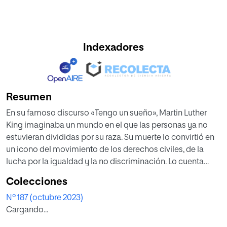
Indexadores
Resumen
En su famoso discurso «Tengo un sueño», Martin Luther
King imaginaba un mundo en el que las personas ya no
estuvieran divididas por su raza. Su muerte lo convirtió en
un icono del movimiento de los derechos civiles, de la
lucha por la igualdad y la no discriminación. Lo cuenta
Jonathan Eig en la biografía que le dedica. «El resistente
Colecciones
no violento no solo se niega a dispararle a su oponente,
Nº 187 (octubre 2023)
sino que también se niega a odiarlo». Martin Luther King.
Cargando...
Jonathan Eig es el autor de esta exhaustiva y extensa
biografía dedicada a Martin Luther King: a las 557 páginas