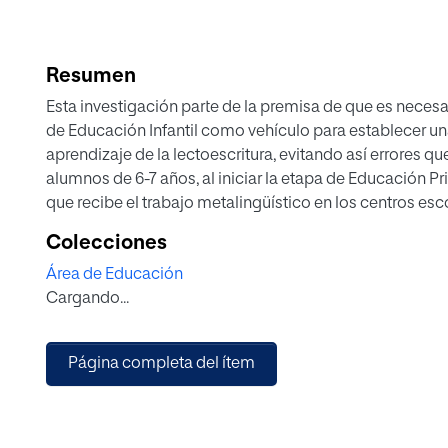
Resumen
Esta investigación parte de la premisa de que es necesa
de Educación Infantil como vehículo para establecer una
aprendizaje de la lectoescritura, evitando así errores q
alumnos de 6-7 años, al iniciar la etapa de Educación Pri
que recibe el trabajo metalingüístico en los centros es
lectoescritura, instrumento principal de trabajo en las au
Colecciones
Se tendrá en cuenta el sistema de ordenación escolar qu
Área de Educación
dos ciclos y cada uno de ellos en 3 cursos. Asimismo, la
Cargando...
por tratarse el periodo óptimo de desarrollo de los prerr
Se tomará como referente de análisis el castellano co
determinadas regiones del país existen otras lenguas c
Página completa del ítem
peculiaridades con respecto a dicho aprendizaje.
En primer lugar se establece una conceptualización tant
habilidades metalingüísticas para poder establecer las r
En segundo lugar, se estudia la posición que mantiene l