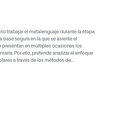
rio trabajar el metalenguaje durante la etapa
 base segura en la que se asiente el
ue presentan en múltiples ocasiones los
maria. Por ello, pretende analizar el enfoque
colares a través de los métodos de
las en lo que a este aprendizaje se refiere.
e organiza la etapa de Educación Infantil en
 investigación se centrará en el segundo ciclo
equisitos de la lectoescritura.
mo lengua materna, teniendo presente que en
ooficiales que presentarán sus propias
o de la lectura y escritura como de las
elaciones que puedan existir entre ellas.
a legislación educativa en cuanto a estos