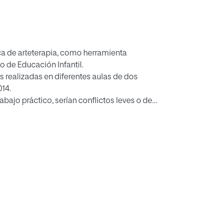
ica de arteterapia, como herramienta
 de Educación Infantil.
s realizadas en diferentes aulas de dos
14.
bajo práctico, serían conflictos leves o de
r trastornos conductuales por parte de los
de una propuesta basada en la arteterapia, se
rtir de actividades adaptadas para el alumnado
 se participará en un taller de arteterapia, se
ntro educativo y a una arteterapeuta. Estos
formación sobre la validez de la propuesta.