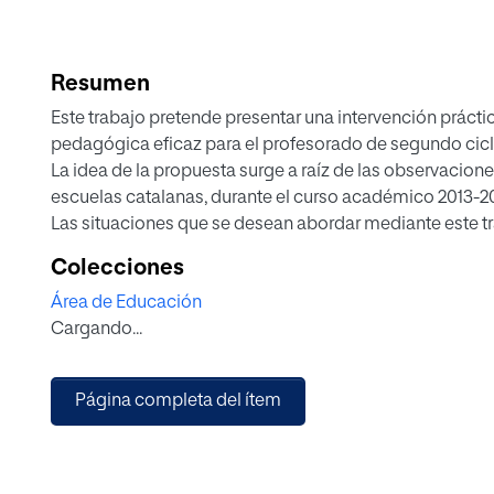
Resumen
Este trabajo pretende presentar una intervención práct
pedagógica eficaz para el profesorado de segundo ciclo
La idea de la propuesta surge a raíz de las observacione
escuelas catalanas, durante el curso académico 2013-20
Las situaciones que se desean abordar mediante este tra
carácter transitorio, que con frecuencia suelen conlleva
Colecciones
niños.
Área de Educación
Para comprobar la incidencia positiva de la aplicación 
Cargando...
elaborará un programa de intervención en el aula, a pa
de esta etapa. Previamente se elaborará un marco teórico,
entrevistará a tutoras de Infantil, a un director de un ce
Página completa del ítem
instrumentos de recogida de datos proporcionarán la in