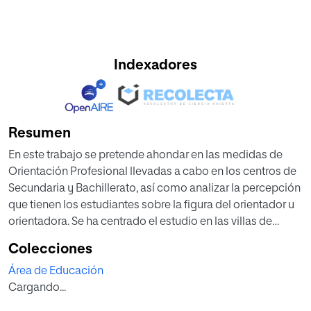
Indexadores
Resumen
En este trabajo se pretende ahondar en las medidas de
Orientación Profesional llevadas a cabo en los centros de
Secundaria y Bachillerato, así como analizar la percepción
que tienen los estudiantes sobre la figura del orientador u
orientadora. Se ha centrado el estudio en las villas de
Allariz, Bande, Verín y Xinzo de Limia que pertenecen a la
Colecciones
“Depresións Ourensáns” y ” Terras do Sil” Se han aplicado
Área de Educación
varios cuestionarios realizados a estudiantes en edades
Cargando...
comprendidas entre los 12 y 18 años, además de
entrevistas a orientadores y orientadoras de centros de las