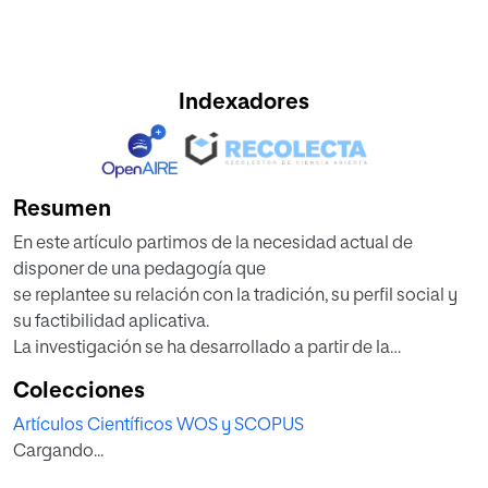
Indexadores
Resumen
En este artículo partimos de la necesidad actual de
disponer de una pedagogía que
se replantee su relación con la tradición, su perfil social y
su factibilidad aplicativa.
La investigación se ha desarrollado a partir de la
hermenéutica de textos pedagó-
Colecciones
gicos y filosóficos. En primer lugar, se sostiene la tesis de
Artículos Científicos WOS y SCOPUS
que la disciplina pedagó-
Cargando...
gica debería abandonar su integración en la psicología
para reorientarse hacia