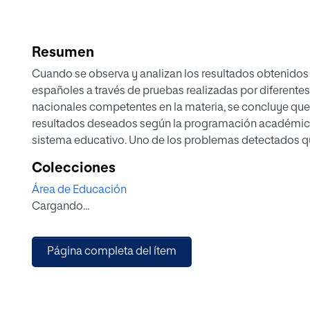
Resumen
Cuando se observa y analizan los resultados obtenido
españoles a través de pruebas realizadas por diferente
nacionales competentes en la materia, se concluye que
resultados deseados según la programación académica
sistema educativo. Uno de los problemas detectados qu
es la falta de conexión que tienen los estudiantes entre 
Colecciones
ordinaria. En consecuencia, esto da lugar a un desinteré
Área de Educación
ciertos prejuicios negativos y desmotivación en el pro
Cargando...
misma. Como conclusión, este trabajo presenta un anális
proceso de enseñanza y aprendizaje de las matemáticas
propuesta de intervención educativa para la enseñanza 
Página completa del ítem
enseñar a los alumnos de primero de Educación Primaria
con la geometría, para que sientan y entiendan esta cie
perceptible en nuestro entorno ordinario.