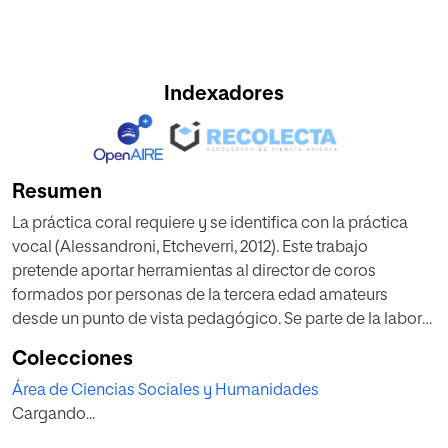
Indexadores
Resumen
La práctica coral requiere y se identifica con la práctica
vocal (Alessandroni, Etcheverri, 2012). Este trabajo
pretende aportar herramientas al director de coros
formados por personas de la tercera edad amateurs
desde un punto de vista pedagógico. Se parte de la labor
del director que, en este tipo de coros, actúa como
Colecciones
docente con conocimientos sobre Técnica vocal. Además,
Área de Ciencias Sociales y Humanidades
los ejercicios de vocalización deben ser adecuados al
Cargando...
nivel y las necesidades del coro y acordes con los
aspectos técnicos de las obras elegidas. El objetivo es