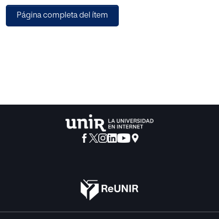
proponer diversos ejercicios técnico-vocales y una rutina
Página completa del ítem
de ensayo adecuada a las circunstancias y requerimientos
de la partitura.
Para los fines del trabajo, se parte de una revisión
bibliográfica sobre el tema en cuestión además de la
experiencia propia de la autora como cantante y directora
de agrupaciones corales. La metodología aplicada es de
tipo cualitativo basada en la investigación documental y la
observación participante con el Coro Municipal de
Onzonilla como directora.
Los ejercicios de vocalización deben ser adecuados al
nivel y las necesidades del coro y acordes con los
aspectos técnicos de las obras elegidas.