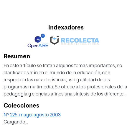
Indexadores
Resumen
En este artículo se tratan algunos temas importantes, no
clarificados aún en el mundo de la educación, con
respecto a las características, uso y utilidad de los
programas multimedia. Se ofrece a los profesionales de la
pedagogía y ciencias afines una síntesis de los diferentes
enfoques existentes sobre el concepto de "multimedia",
Colecciones
desde el siglo anterior hasta hoy día, profundizando en su
Nº 225, mayo-agosto 2003
relación con la naturaleza humana y nuestro
Cargando...
multidimensional modo de entender el mundo y de
explicarlo.