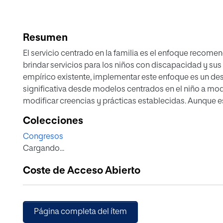
Resumen
El servicio centrado en la familia es el enfoque recom
brindar servicios para los niños con discapacidad y sus 
empírico existente, implementar este enfoque es un desa
significativa desde modelos centrados en el niño a mode
modificar creencias y prácticas establecidas. Aunque e
barreras para la implementación efectiva de las prácti
Colecciones
realizado una revisión sistemática que relacione y resu
Congresos
objetivo de esta revisión sistemática es identificar y res
Cargando...
profesionales que afectan a la implementación de práct
temprana. Las preguntas de investigación buscan entende
Coste de Acceso Abierto
calidad de los servicios y si existe una relación entre la
metodología de la revisión se basa en los criterios de 
en bases de datos relevantes para asegurar la inclusión 
identificaron 39 barreras agrupadas en 8 dimensiones. E
Página completa del ítem
que perciben los profesionales, así como la relación exis