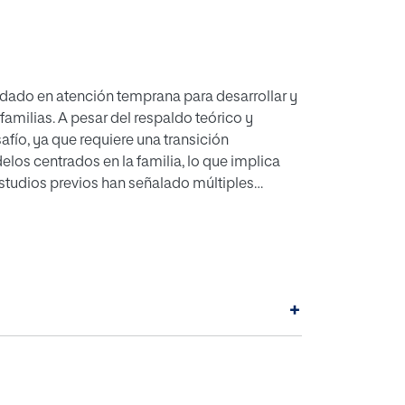
endado en atención temprana para desarrollar y
familias. A pesar del respaldo teórico y
fío, ya que requiere una transición
los centrados en la familia, lo que implica
studios previos han señalado múltiples
cas recomendadas, en este enfoque no se ha
ma estas dificultades de manera conjunta. El
altar las barreras percibidas por los
icas centradas en la familia en atención
r las barreras específicas que limitan la
+
s diferentes barreras percibidas. La
PRISMA y se realizó una búsqueda exhaustiva
de artículos pertinentes hasta 2022. Se
ste hallazgo constata las múltiples barreras
tente entre ellas. Los hallazgos de este