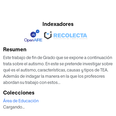
Indexadores
Resumen
Este trabajo de fin de Grado que se expone a continuación
trata sobre el autismo. En este se pretende investigar sobre
qué es el autismo, características, causas y tipos de TEA.
Además de indagar la manera en la que los profesores
abordan su trabajo con estos
niños, que metodología realmente utilizan. Como se
Colecciones
puede comprobar tienen pocos
Área de Educación
recursos de trabajo en estos centros y apoyo escolar.
Cargando...
El trabajo empieza con un marco teórico donde permite
donde permite al lector situarse y centrarse en el tema en