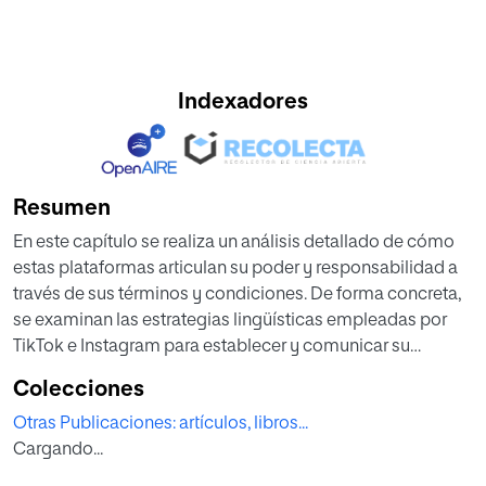
Indexadores
Resumen
En este capítulo se realiza un análisis detallado de cómo
estas plataformas articulan su poder y responsabilidad a
través de sus términos y condiciones. De forma concreta,
se examinan las estrategias lingüísticas empleadas por
TikTok e Instagram para establecer y comunicar su
autoridad sobre los usuarios. El enfoque se refiere a la
Colecciones
estructura y el contenido de los documentos legales que
Otras Publicaciones: artículos, libros...
regulan el uso de estas redes sociales, identificando las
Cargando...
formas en que se manifiestan el control corporativo y las
obligaciones hacia los usuarios. De forma específica, se