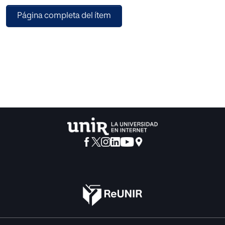
los que el escenario educativo comienza a erigirse como
Página completa del ítem
un entorno propio. El presente trabajo propone un modelo
innovador de intervención en los procesos de
planificación y desarrollo de la accesibilidad, que trata de
dar respuestas a los vacíos generados por otros marcos
tecnológicos, proporcionando un enfoque que incorpora
elementos de carácter educativo, capaz de guiar la toma
de decisiones sobre la implantación de una cultura
universitaria inclusiva.