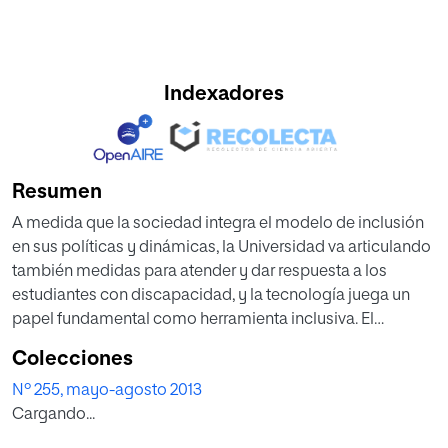
Indexadores
Resumen
A medida que la sociedad integra el modelo de inclusión
en sus políticas y dinámicas, la Universidad va articulando
también medidas para atender y dar respuesta a los
estudiantes con discapacidad, y la tecnología juega un
papel fundamental como herramienta inclusiva. El
proceso de convergencia entre tecnología, discapacidad
Colecciones
y educación, pasa necesariamente por la reformulación
Nº 255, mayo-agosto 2013
del concepto de accesibilidad, que ha sufrido una
Cargando...
evolución desde modelos centrados en cuestiones
puramente tecnológicas hasta enfoques contextuales en