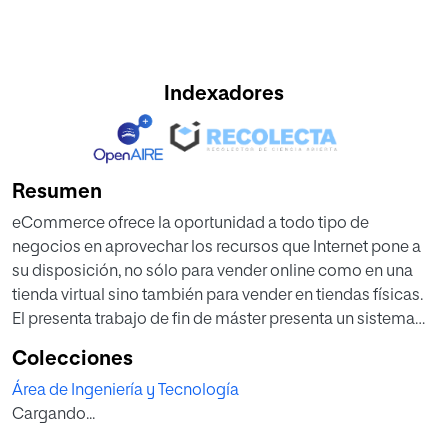
Indexadores
Resumen
eCommerce ofrece la oportunidad a todo tipo de
negocios en aprovechar los recursos que Internet pone a
su disposición, no sólo para vender online como en una
tienda virtual sino también para vender en tiendas físicas.
El presenta trabajo de fin de máster presenta un sistema
web para el control de productos de un bar aplicado a la
Colecciones
empresa “Actuaria Consultores”, utilizando software libre.
Área de Ingeniería y Tecnología
Se utilizó la metodología de desarrollo ágil RUP, que
Cargando...
describe un marco de desarrollo de software interactivo e
incremental. Está dirigido por casos de uso y centrado en