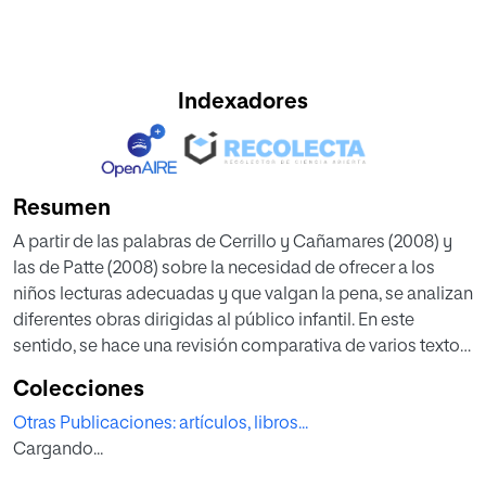
Indexadores
Resumen
A partir de las palabras de Cerrillo y Cañamares (2008) y
las de Patte (2008) sobre la necesidad de ofrecer a los
niños lecturas adecuadas y que valgan la pena, se analizan
diferentes obras dirigidas al público infantil. En este
sentido, se hace una revisión comparativa de varios textos
profundizando en aquellos aspectos que sirven para
Colecciones
diferenciar una obra de calidad de otra mediocre para
Otras Publicaciones: artículos, libros...
configurar una biblioteca infantil ideal. Concluye este
Cargando...
trabajo con algunas reflexiones sobre la importancia de
saber seleccionar literatura de calidad para la infancia.