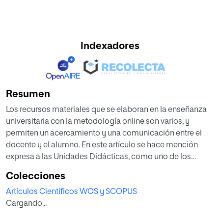
Indexadores
Resumen
Los recursos materiales que se elaboran en la enseñanza
universitaria con la metodología online son varios, y
permiten un acercamiento y una comunicación entre el
docente y el alumno. En este artículo se hace mención
expresa a las Unidades Didácticas, como uno de los
recursos materiales didácticos para trasmitir el
Colecciones
conocimiento y los contenidos de las asignaturas, en su
Artículos Científicos WOS y SCOPUS
forma conceptual, procedimental y actitudinal, formando
Cargando...
parte del proceso de aprendizaje de alumnos
universitarios que cursan unos estudios con la