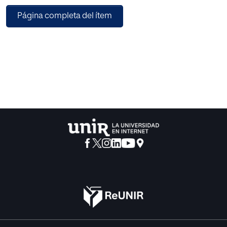
El maestro de Educación Primaria puede utilizar este libro
Página completa del ítem
como inspiración para ir construyendo sus propios
proyectos y actividades de aula desde los diferentes
conceptos, elementos, herramientas, técnicas e ideas que
aquí se desarrollan.
La visualidad y la plasticidad, como modos de
aproximarse a la experiencia del arte, aseguran que al niño
se le forme para amplificar su capacidad perceptiva,
desarrollando cognitivamente su universo interior,
enriqueciendo su expresividad e incrementando así las
conexiones que realiza con todo lo que le rodea.