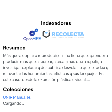
Indexadores
Resumen
Más que a copiar o reproducir, el niño tiene que aprender a
producir; más que a recrear, a crear; más que a repetir, a
investigar, explorar y descubrir, a desvelar lo que le rodea y
reinventar las herramientas artísticas y sus lenguajes. En
este caso, desde la expresión plástica y visual.
El propósito de este manual es servir de acompañamiento
Colecciones
y guía de aula para procurar un aprendizaje
UNIR Manuales
multidimensional y transversal donde se combinen lo
Cargando...
analógico y lo digital, formando a los alumnos para
pensar, habitar y crear en el presente.