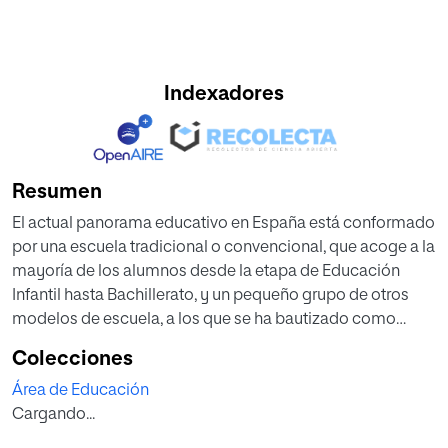
Indexadores
Resumen
El actual panorama educativo en España está conformado
por una escuela tradicional o convencional, que acoge a la
mayoría de los alumnos desde la etapa de Educación
Infantil hasta Bachillerato, y un pequeño grupo de otros
modelos de escuela, a los que se ha bautizado como
“alternativos”. En este Trabajo fin de Máster se hace un
Colecciones
repaso a los modelos pedagógicos que a lo largo del
Área de Educación
siglo XX han irrumpido en el sistema educativo y han
Cargando...
supuesto una innovación. Algunos de estos modelos no
surgieron en España, pero por haber supuesto un hito en el