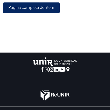
campo educativo se realiza un acercamiento a ellos. Se
Página completa del ítem
hace una recopilación de los factores presentes en estos
modelos para determinar en qué medida contribuyen al
éxito académico. Se destaca la presencia en todos estos
modelos pedagógicos del concepto de libertad y se
analiza las consecuencias de su existencia, así como su
necesario equilibrio con el principio de autoridad.
Se identifica también qué se entiende por éxito
académico y calidad educativa. Por último, se analiza la
información que se obtiene de un cuestionario realizado
sobre algunos de los modelos descritos anteriormente y
se llega a formular unas conclusiones acerca del conjunto
de estos modelos pedagógicos.