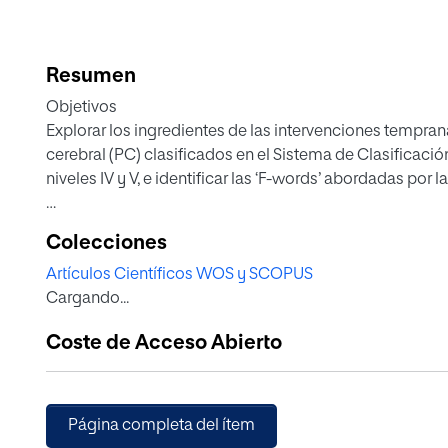
Resumen
Objetivos
Explorar los ingredientes de las intervenciones tempran
cerebral (PC) clasificados en el Sistema de Clasificac
niveles IV y V, e identificar las ‘F-words’ abordadas por l
Método
Colecciones
Se realizaron búsquedas en cuatro bases de datos electr
Artículos Científicos WOS y SCOPUS
estudios experimentales originales que cumplieran lo
Cargando...
niños pequeños (edades 0–5 años, al menos el 30% de 
significativas (niveles GMFCS IV o V, al menos 30% de l
Coste de Acceso Abierto
temprana no quirúrgicos y no farmacológicos que midie
Clasificación Internacional del Funcionamiento, Discap
publicados de 2001 a 2021, en todos los entornos y sin l
Página completa del ítem
Resultados