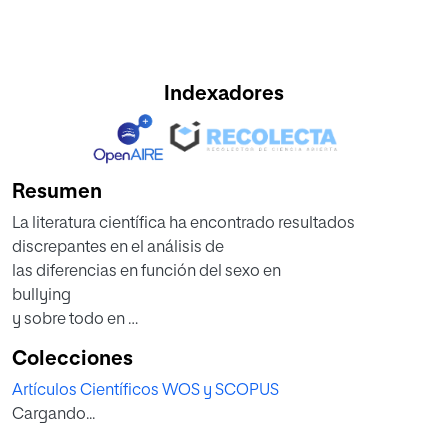
Indexadores
Resumen
La literatura científica ha encontrado resultados
discrepantes en el análisis de
las diferencias en función del sexo en
bullying
y sobre todo en
cyberbullying
Colecciones
. Este estudio
Artículos Científicos WOS y SCOPUS
tuvo como objetivo analizar estas diferencias entre sexos
Cargando...
en una muestra del último ciclo de
educación primaria del País Vasco. Se administró el test