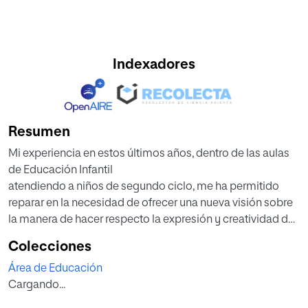
Indexadores
Resumen
Mi experiencia en estos últimos años, dentro de las aulas
de Educación Infantil
atendiendo a niños de segundo ciclo, me ha permitido
reparar en la necesidad de ofrecer una nueva visión sobre
la manera de hacer respecto la expresión y creatividad de
los más pequeños.
Colecciones
Día tras día y curso tras curso, he notado cierta resistencia
Área de Educación
por parte del profesorado a permitir una libertad de
Cargando...
expresión a los niños, lo que se traduce con el paso del
tiempo en niños inseguros, dependientes de aprobación