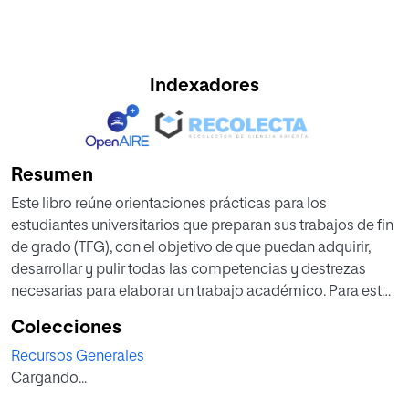
Indexadores
Resumen
Este libro reúne orientaciones prácticas para los
estudiantes universitarios que preparan sus trabajos de fin
de grado (TFG), con el objetivo de que puedan adquirir,
desarrollar y pulir todas las competencias y destrezas
necesarias para elaborar un trabajo académico. Para esto,
en la presente guía se abordan los pasos y herramientas
Colecciones
necesarios para escribir un buen TFG: cómo elegir el tema,
Recursos Generales
cómo estructurar el texto, cómo escribirlo, cómo
Cargando...
referenciar las fuentes, cómo relacionarse con el director
de TFG, cómo exponer y defender el trabajo ante el