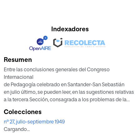
Indexadores
Resumen
Entre las conclusiones generales del Congreso
Internacional
de Pedagogía celebrado en Santander-San Sebastián
en julio último, se pueden leer, en las sugestiones relativas
a la tercera Sección, consagrada a los problemas de la
formación de los educadores, las siguientes líneas:
Colecciones
"'Se recomienda que en cada Centro de Enseñanza Media
nº 27, julio-septiembre 1949
y en cada circunscripción de enseñanza primaria, haya
Cargando...
un maestro o profesor especializado que se ocupe
exclusivamente