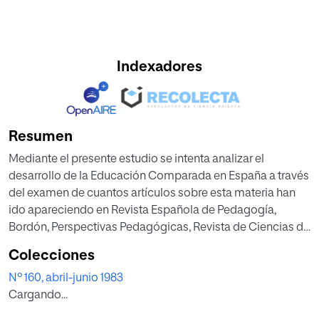
Indexadores
Resumen
Mediante el presente estudio se intenta analizar el
desarrollo de la Educación Comparada en España a través
del examen de cuantos artículos sobre esta materia han
ido apareciendo en Revista Española de Pedagogía,
Bordón, Perspectivas Pedagógicas, Revista de Ciencias de
la Educación, Cuadernos de Pedagogía, Nueva Revista de
Colecciones
Enseñanzas Medias y Revista de Educación. El análisis es
Nº 160, abril-junio 1983
efectuado, en primer lugar, de acuerdo al número de
Cargando...
artículos publicados, perspectiva con la que fueron
escritos, países y temas tratados en cada una de las