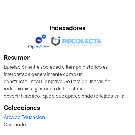
Indexadores
Resumen
La relación entre sociedad y tiempo histórico es
interpretada generalmente como un
constructo lineal y objetivo. Se trata de una visión
reduccionista y errónea de la historia -del
devenir histórico- que sigue apareciendo reflejada en la
práctica docente y que repercute en
Colecciones
la concepción que los futuros docentes asumen de la
Área de Educación
enseñanza y del aprendizaje del tiempo
Cargando...
histórico y de la historia.
Por lo general, las competencias que ha ido adquiriendo el