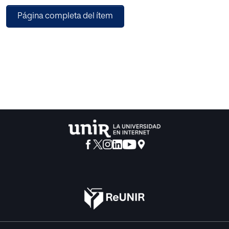
las ciencias sociales: En primer lugar, expondremos la
Página completa del ítem
transformación del paradigma de justicia, transitando de
una estructura rígida de justicia autoritativa a otra
estructura más flexible de justicia informal con amplia
aceptación de medios alternativos de solución de
conflictos (ADR) frente al recurso tradicional de la tutela
jurisdiccional.
En segundo lugar, nuestro análisis se centra en el impacto
que supone la recepción del hecho tecnológico y el
recurso a las nuevas tecnologías de la información y la
comunicación en la resolución de conflictos jurídicos con
el horizonte de ofrecer un sistema de administración de
justicia virtual repleto de incógnitas que acaso encubran
una distopía procesal no muy lejana para nuestras
generaciones.
En tercer lugar, la posmodernidad jurídica obliga a