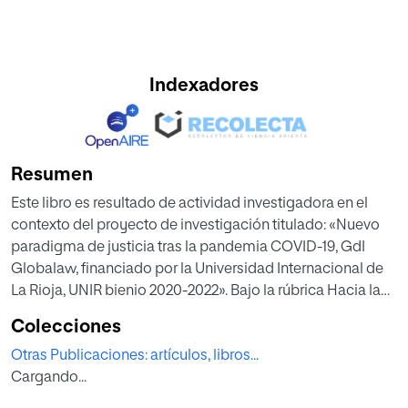
Indexadores
Resumen
Este libro es resultado de actividad investigadora en el
contexto del proyecto de investigación titulado: «Nuevo
paradigma de justicia tras la pandemia COVID-19, GdI
Globalaw, financiado por la Universidad Internacional de
La Rioja, UNIR bienio 2020-2022». Bajo la rúbrica Hacia la
justicia posmoderna, se enfoca el tema de la
Colecciones
transformación del paradigma de justicia en el siglo XXI,
Otras Publicaciones: artículos, libros...
abordando los principales retos a la solución de conflictos
Cargando...
desde una triple perspectiva de interés para la
investigación en las áreas de conocimiento jurídica y de