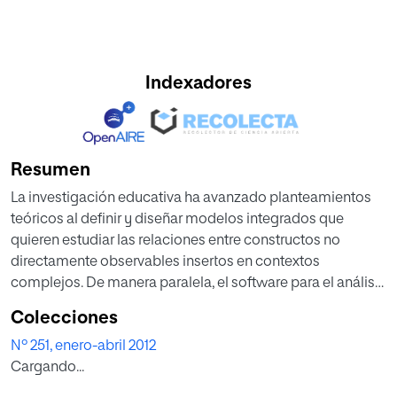
Indexadores
Resumen
La investigación educativa ha avanzado planteamientos
teóricos al definir y diseñar modelos integrados que
quieren estudiar las relaciones entre constructos no
directamente observables insertos en contextos
complejos. De manera paralela, el software para el análisis
de datos que ha permitido someter a prueba estos
Colecciones
modelos complejos en entornos computacionales
Nº 251, enero-abril 2012
razonables en términos de tiempo y esfuerzo. Esta
Cargando...
revolución tecno-científica en el desarrollo del software
para el análisis de datos cuantitativos ha transformado las