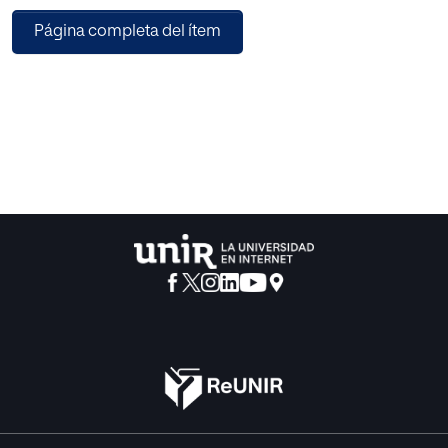
prácticas científicas en el ámbito de la educación. En este
Página completa del ítem
artículo asumimos la tendencia creciente en investigación
educativa al planteamiento y prueba de modelos
comprehensivos sobre los fenómenos educativos. De
manera más específica nos centraremos en los árboles
estadísticos de decisión, en los modelos de ecuaciones
estructurales y en los modelos multinivel, que vienen
dominando el panorama de la investigación educativa
desde mediados de los 70 y que gracias al desarrollo
tecnológico se han podido generalizar recientemente. El
efecto en la investigación educativo ha sido una
generalización en el uso de modelos estadísticos
sofisticados como nunca hasta el momento. Hace falta
una reflexión sobre cuáles son entonces los modelos
fundamentados teóricamente que queremos probar con
herramientas estadísticas tan potentes como las descritas
en este artículo.