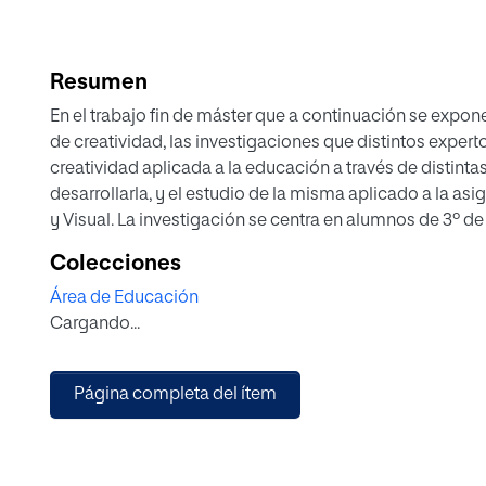
Resumen
En el trabajo fin de máster que a continuación se expon
de creatividad, las investigaciones que distintos expert
creatividad aplicada a la educación a través de distinta
desarrollarla, y el estudio de la misma aplicado a la as
y Visual. La investigación se centra en alumnos de 3º 
Obligatoria (E.S.O.). Se planteará un estudio de un centr
Colecciones
cuestionario a los docentes de este curso sobre creativ
Área de Educación
en la que se trata de estimular el nivel de creatividad d
Cargando...
realicen obras artísticas más originales, flexibles y prod
creativas en la asignatura de Educación Plástica y Visua
caso práctico a aplicar para estimular el nivel de creativ
Página completa del ítem