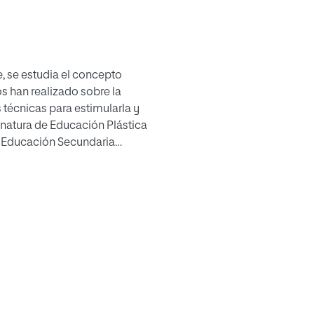
e, se estudia el concepto
os han realizado sobre la
s técnicas para estimularla y
ignatura de Educación Plástica
de Educación Secundaria
o a través de un
idad y sobre una sesión de aula
e los alumnos, para que estos
uctivas, es decir, más
l. Finalmente se define un
idad.