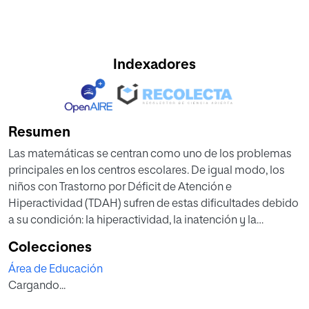
Indexadores
Resumen
Las matemáticas se centran como uno de los problemas
principales en los centros escolares. De igual modo, los
niños con Trastorno por Déficit de Atención e
Hiperactividad (TDAH) sufren de estas dificultades debido
a su condición: la hiperactividad, la inatención y la
impulsividad. Por tanto, el objetivo principal de este
Colecciones
trabajo es diseñar una propuesta de investigación para
Área de Educación
analizar la eficacia del método ABN en niños de 6 años
Cargando...
con TDAH. Este alumnado presenta dificultades en varios
aspectos matemáticos, siendo dos ellos clave en la etapa