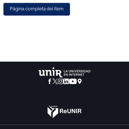
de Educación Infantil: el conteo y el número
Página completa del ítem
(identificación, reconocimiento, asociación, etc.). Debido
a la necesidad de mejorar la competencia matemática en
este tipo de alumnado, se planteó el diseñó de una
propuesta de investigación para analizar la efectividad del
método ABN, y se utilizan pruebas como el TEMA-3 y el
Tedi-Math para la evaluación inicial y final de la
competencia matemática. Los resultados deberían
mostrar bien una mejora en la adquisición y
reconocimiento del número, por lo que habría que
continuar trabajando para lograr el correcto proceso del
conteo, o la mejora en ambos aspectos. Finalmente, se
denota la necesidad de utilizar diferentes modos de
trabajo o nuevas metodologías para mejorar las
competencias matemáticas de los alumnos, fomentando
un aprendizaje más significativo.