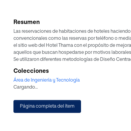
Resumen
Las reservaciones de habitaciones de hoteles haciendo
convencionales como las reservas por teléfono o media
el sitio web del Hotel Thama con el propósito de mejora
aquellos que buscan hospedarse por motivos laborales
Se utilizaron diferentes metodologías de Diseño Centrad
de análisis e investigación, diseño y evaluación obtenie
Colecciones
creación de un prototipo funcional de alta, cumpliendo
Área de Ingeniería y Tecnología
evaluado mediante test de usuarios para evaluar su efec
Cargando...
Los resultados permiten mostrar que el rediseño ha sido
Por lo tanto, se dejan líneas futuras abiertas para segui
experiencia en la página web e innovando en los sitios d
Página completa del ítem