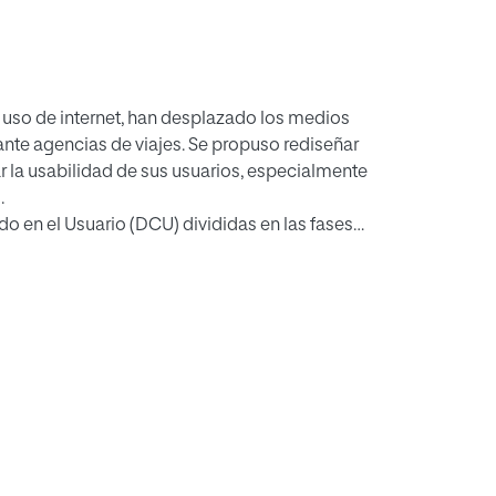
 uso de internet, han desplazado los medios
nte agencias de viajes. Se propuso rediseñar
r la usabilidad de sus usuarios, especialmente
.
o en el Usuario (DCU) divididas en las fases
ndo diferentes insights, que permitieron la
 con los estándares de diseño establecidos y
tividad.
 totalmente usable y accesible por su público.
r iterando en el proceso, mejorando la
el sector.