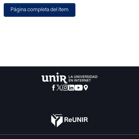
para la vida que será el hilo conductor del proyecto,
Página completa del ítem
vinculado a un programa de
Tutorización Entre Iguales.
Previamente a la propuesta de las actividades, se
referencian estudios realizados
que corroboran la idoneidad de esta iniciativa por
contribuir a un enfoque de la
enseñanza más globalizado, orientada a una formación
integral del alumnado, donde la
lectura y las relaciones sociales son esenciales para este
fin.
La metodología se basa en la realización de actividades
programadas a lo largo
del curso académico que relacionan contenidos del libro
con los de las unidades
didácticas y aparecen graduadas; las primeras hacen
referencia al libro, las siguientes
están conectadas con las matemáticas y las últimas son