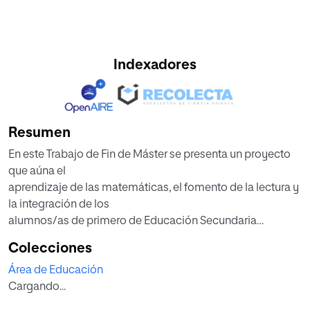
Indexadores
Resumen
En este Trabajo de Fin de Máster se presenta un proyecto
que aúna el
aprendizaje de las matemáticas, el fomento de la lectura y
la integración de los
alumnos/as de primero de Educación Secundaria
Obligatoria. El objetivo principal de
Colecciones
esta intervención educativa es fomentar la motivación y el
Área de Educación
aprendizaje significativo de
Cargando...
las matemáticas, a la par que el hábito de lectura,
mediante el libro Bart Simpson: Guía