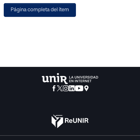
afrontando importantes problemas como la exclusión, la
Página completa del ítem
intolerancia o la xenofobia.
El fracaso escolar está íntimamente relacionado con la
autoestima y con ciertos mecanismos psicológicos, por
lo que conviene estudiar los estereotipos, los prejuicios y
la manera de afrontarlos desde la escuela. También es
preciso atender al acoso escolar y ver sus posibles
consecuencias en el alumnado, de modo que se puedan
discernir con claridad los daños psicológicos que
produce tanto en las víctimas como en los agresores.
Por último, se ponen de relieve las ventajas que aportan el
uso de las TIC para la atención a la diversidad en la
escuela, analizando los principales cambios educativos y
sociales que conlleva el uso generalizado de las
tecnologías.