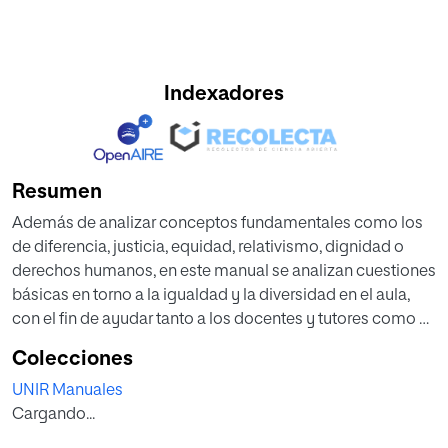
Indexadores
Resumen
Además de analizar conceptos fundamentales como los
de diferencia, justicia, equidad, relativismo, dignidad o
derechos humanos, en este manual se analizan cuestiones
básicas en torno a la igualdad y la diversidad en el aula,
con el fin de ayudar tanto a los docentes y tutores como a
los padres de alumnos.
Colecciones
Se sientan las bases para comprender las interrelaciones
UNIR Manuales
cambiantes entre sociedad y educación, incidiendo en la
Cargando...
desigualdad social y en la socialización, así como los
tipos de diversidad que podemos encontrar en el aula,