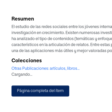
Resumen
El estudio de las redes sociales entre los jóvenes intern
investigación en crecimiento. Existen numerosas invest
ha analizado el tipo de contenidos (temáticas y enfoque
característicos en la articulación de relatos. Entre esta
una de las aplicaciones más útiles y mejor valoradas por
presenta los resultados de una investigación diagnósti
Colecciones
con una muestra total de 204 estudiantes de Comunicac
Otras Publicaciones: artículos, libros...
uso y la construcción de relatos en sus respectivas cuenta
Cargando...
red posee un elevado grado de aceptación entre el públ
móvil, para compartir contenidos focalizados en sus m
obstante, advierte de la necesidad de sensibilizar a este
Página completa del ítem
plataforma como herramienta comunicativa de cariz prof
una reformulación de los planes de estudios, insistiendo
lado, y proyectando el uso de la plataforma más de allá