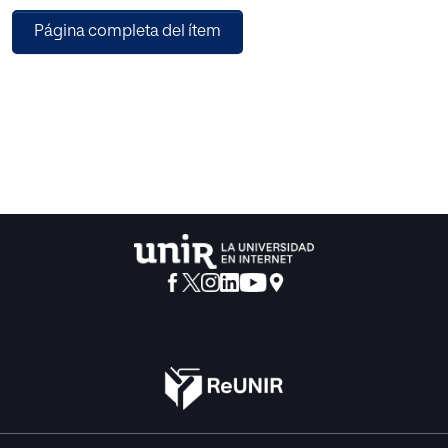
comparativo,
Página completa del ítem
de los párrafos bíblicos interesantes para los educadores,
no ha sido
realizado hasta la fecha, sin que sea óbice para esta
aserción el hecho
de que hayan visto la luz algunos estudios parciales de
aspectos concretos
de la pedagogía bíblica.