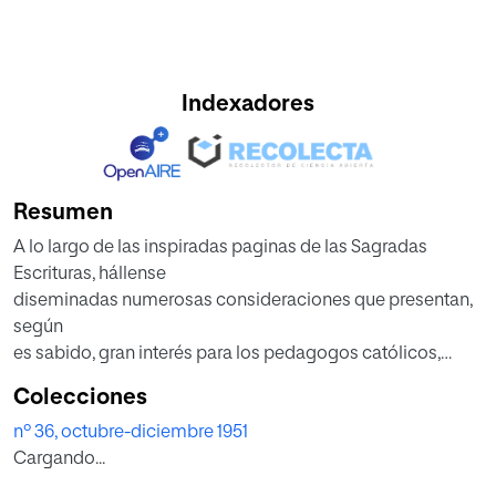
Indexadores
Resumen
A lo largo de las inspiradas paginas de las Sagradas
Escrituras, hállense
diseminadas numerosas consideraciones que presentan,
según
es sabido, gran interés para los pedagogos católicos,
quienes frecuentemente
Colecciones
han tomado de las mismas abundantes elementos para
nº 36, octubre-diciembre 1951
sus
Cargando...
construcciones teoréticas.
Sin embargo, un análisis detenido, hermenéutico y