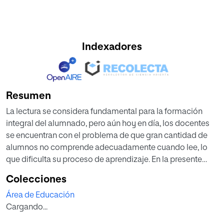
Indexadores
Resumen
La lectura se considera fundamental para la formación
integral del alumnado, pero aún hoy en día, los docentes
se encuentran con el problema de que gran cantidad de
alumnos no comprende adecuadamente cuando lee, lo
que dificulta su proceso de aprendizaje. En la presente
investigación se han tomado como punto de partida los
Colecciones
factores que influyen tanto en la creación de hábitos
Área de Educación
lectores como en el desarrollo de la lectura comprensiva,
Cargando...
para así poder programar una intervención que pretende la
creación de hábitos lectores haciendo uso de las Tic para