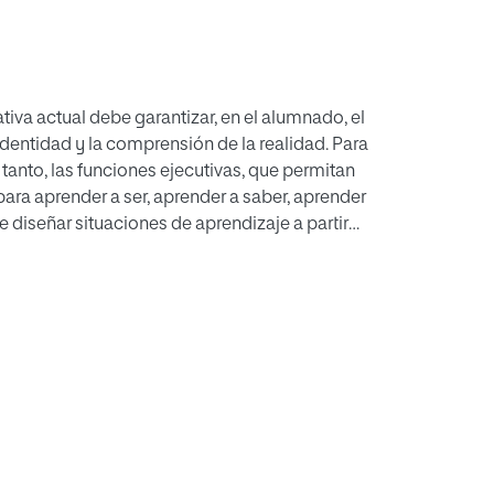
va actual debe garantizar, en el alumnado, el
identidad y la comprensión de la realidad. Para
 tanto, las funciones ejecutivas, que permitan
ara aprender a ser, aprender a saber, aprender
e diseñar situaciones de aprendizaje a partir
ra base neuropsicológica.
vestigación, cuyo objetivo general es estudiar
ecutivas, concretamente memoria de trabajo,
 Enseñanza Secundaria Obligatoria (ESO) que
el aula, con respecto al alumnado de primero
 de una investigación de tipo cuantitativo,
sal, con un diseño con medidas pre y
 el que el tratamiento es la metodología
po de control aquel que trabaja con
 trabaja con ABP, durante un curso completo.