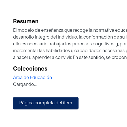
Resumen
El modelo de enseñanza que recoge la normativa educati
desarrollo íntegro del individuo, la conformación de su 
ello es necesario trabajar los procesos cognitivos y, por
incrementar las habilidades y capacidades necesarias p
a hacer y aprender a convivir. En este sentido, se propon
del Diseño Universal de Aprendizaje (DUA), con una cla
Colecciones
En este escenario, se plantea el presente proyecto de in
Área de Educación
si hay diferencias en el desarrollo de las funciones ej
Cargando...
inhibición y planificación, en alumnado de primero de
trabaja con Aprendizaje Basado en Problemas (ABP) en 
de ESO que trabaja con metodología tradicional. Se trata
Página completa del ítem
cuasiexperimental, descriptivo, comparativo y transver
postratamiento con grupo de control no equivalente, en
empleada en el aula (variable educativa), siendo el gru
metodología tradicional y el grupo experimental el que