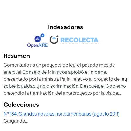
Indexadores
Resumen
Comentarios a un proyecto de ley: el pasado mes de
enero, el Consejo de Ministros aprobó el informe,
presentado por la ministra Pajín, relativo al proyecto de ley
sobre igualdad y no discriminación. Después, el Gobierno
pretendió la tramitación del anteproyecto por la vía de
urgencia, aunque parece que ha cambiado de posición. En
Colecciones
todo caso, resulta por lo menos incoherente preparar un
Nº 134. Grandes novelas norteamericanas (agosto 2011)
proyecto de ley para desarrollar la igualdad y la libertad,
Cargando...
que son dos de los valores superiores del ordenamiento
jurídico consagrados en nuestra Constitución. Esa