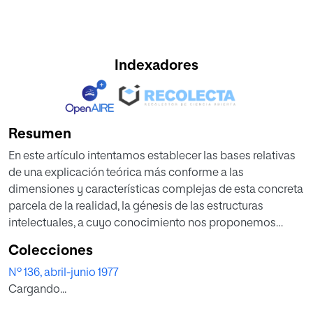
Indexadores
Resumen
En este artículo intentamos establecer las bases relativas
de una explicación teórica más conforme a las
dimensiones y características complejas de esta concreta
parcela de la realidad, la génesis de las estructuras
intelectuales, a cuyo conocimiento nos proponemos
acercar. No podemos olvidar, en todo caso, que el
Colecciones
acercamiento cognoscitivo a la realidad no es un proceso
Nº 136, abril-junio 1977
riguroso y mecánico, ni mucho menos neutral o aséptico,
Cargando...
máxime cuando la parcela que queremos explicar
pertenece al campo de la configuración genética del