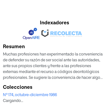
Indexadores
Resumen
Muchas profesiones han experimentado la conveniencia
de defender su razón de ser social ante las autoridades,
ante sus propios clientes y frente a las profesiones
externas mediante el recurso a códigos deontológicos
profesionales. Se sugiere la conveniencia de hacer algo
análogo en el campo educativo teniendo en cuenta los
Colecciones
problemas y las necesidades específicas de la actividad
Nº 174, octubre-diciembre 1986
educativa en nuestro tiempo. Una de las dificultades más
Cargando...
destacables para realizar una codificación de principios
éticos de la educación la encontramos en la tendencia de